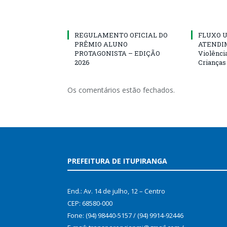
REGULAMENTO OFICIAL DO
FLUXO U
PRÊMIO ALUNO
ATENDIM
PROTAGONISTA – EDIÇÃO
Violênci
2026
Crianças
Os comentários estão fechados.
PREFEITURA DE ITUPIRANGA
End.: Av. 14 de julho, 12 – Centro
CEP: 68580-000
Fone: (94) 98440-5157 / (94) 9914-92446