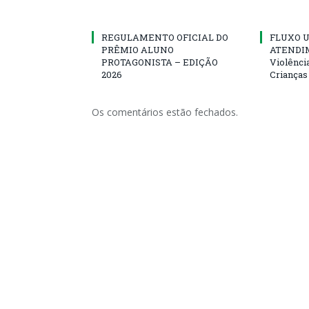
REGULAMENTO OFICIAL DO
FLUXO U
PRÊMIO ALUNO
ATENDIM
PROTAGONISTA – EDIÇÃO
Violênci
2026
Crianças
Os comentários estão fechados.