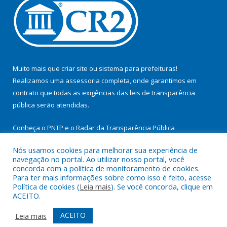
Muito mais que
criar site
ou
sistema para prefeituras
!
Realizamos uma
assessoria
completa, onde garantimos em
contrato que todas as exigências das
leis de transparência
pública
serão atendidas.
Conheça o
PNTP
e o
Radar da Transparência Pública
Nós usamos cookies para melhorar sua experiência de
navegação no portal. Ao utilizar nosso portal, você
concorda com a política de monitoramento de cookies.
Para ter mais informações sobre como isso é feito, acesse
Todos os direitos reservados a Prefeitura Municipal de
Política de cookies (
Leia mais
). Se você concorda, clique em
Itupiranga.
ACEITO.
Mapa do Site
Acessar Área Administrativa
ACEITO
Leia mais
Acessar Webmail