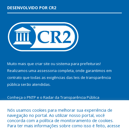
DESENVOLVIDO POR CR2
Muito mais que
criar site
ou
sistema para prefeituras
!
Realizamos uma
assessoria
completa, onde garantimos em
contrato que todas as exigências das
leis de transparência
pública
serão atendidas.
Conheça o
PNTP
e o
Radar da Transparência Pública
Nós usamos cookies para melhorar sua experiência de
navegação no portal. Ao utilizar nosso portal, você
concorda com a política de monitoramento de cookies.
Para ter mais informações sobre como isso é feito, acesse
Todos os direitos reservados a Prefeitura Municipal de