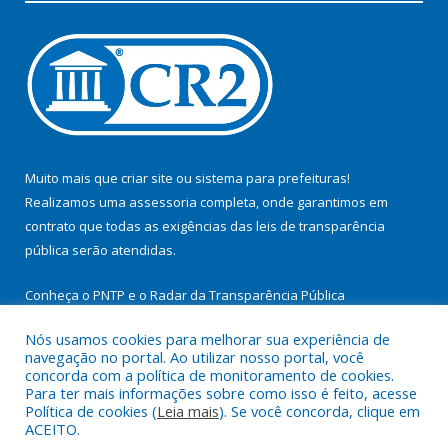
Muito mais que
criar site
ou
sistema para prefeituras
!
Realizamos uma
assessoria
completa, onde garantimos em
contrato que todas as exigências das
leis de transparência
pública
serão atendidas.
Conheça o
PNTP
e o
Radar da Transparência Pública
Nós usamos cookies para melhorar sua experiência de
navegação no portal. Ao utilizar nosso portal, você
concorda com a política de monitoramento de cookies.
Para ter mais informações sobre como isso é feito, acesse
Todos os direitos reservados a Prefeitura Municipal de
Política de cookies (
Leia mais
). Se você concorda, clique em
Itupiranga.
ACEITO.