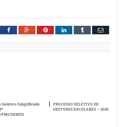
tter
Facebook
Google+
Pinterest
LinkedIn
Tumblr
Email
 Seletivo Simplificado
PROCESSO SELETIVO DE
Nº
GESTORES ESCOLARES – 2025
5/PMI/SEMED