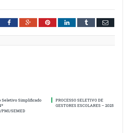
tter
Facebook
Google+
Pinterest
LinkedIn
Tumblr
Email
 Seletivo Simplificado
PROCESSO SELETIVO DE
Nº
GESTORES ESCOLARES – 2025
5/PMI/SEMED