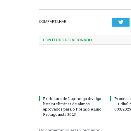
COMPARTILHAR:
Twi
CONTEÚDO RELACIONADO
Prefeitura de Itupiranga divulga
Processo
lista preliminar de alunos
– Edital 
aprovados para o Prêmio Aluno
003/202
Protagonista 2025
Os comentários estão fechados.