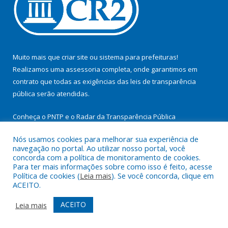
Muito mais que
criar site
ou
sistema para prefeituras
!
Realizamos uma
assessoria
completa, onde garantimos em
contrato que todas as exigências das
leis de transparência
pública
serão atendidas.
Conheça o
PNTP
e o
Radar da Transparência Pública
Nós usamos cookies para melhorar sua experiência de
navegação no portal. Ao utilizar nosso portal, você
concorda com a política de monitoramento de cookies.
Para ter mais informações sobre como isso é feito, acesse
Todos os direitos reservados a Prefeitura Municipal de
Política de cookies (
Leia mais
). Se você concorda, clique em
Itupiranga.
ACEITO.
Mapa do Site
Acessar Área Administrativa
ACEITO
Leia mais
Acessar Webmail