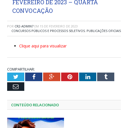
FEVEREIRO DE 2023 – QUARTA
CONVOCAÇÃO
POR
CR2-ADMIN7
EM
15 DE FEVEREIRO DE 2023
CONCURSOS PÚBLICOS E PROCESSOS SELETIVOS
,
PUBLICAÇÕES OFICIAIS
Clique aqui para visualizar
COMPARTILHAR:
Twitter
Facebook
Google+
Pinterest
LinkedIn
Tumblr
Email
CONTEÚDO RELACIONADO