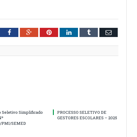
tter
Facebook
Google+
Pinterest
LinkedIn
Tumblr
Email
 Seletivo Simplificado
PROCESSO SELETIVO DE
Nº
GESTORES ESCOLARES – 2025
5/PMI/SEMED