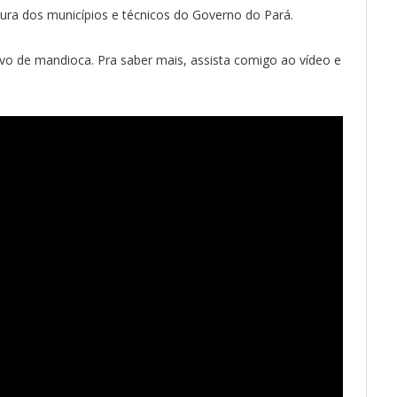
ura dos municípios e técnicos do Governo do Pará.
ivo de mandioca. Pra saber mais, assista comigo ao vídeo e