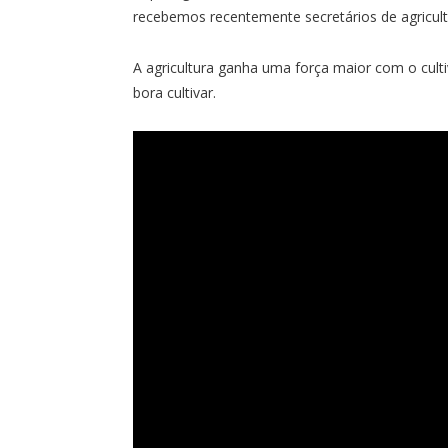
recebemos recentemente secretários de agricult
A agricultura ganha uma força maior com o cult
bora cultivar.