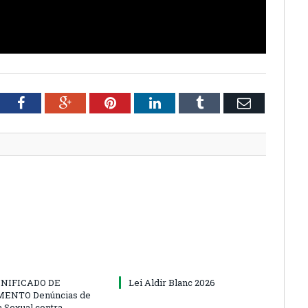
tter
Facebook
Google+
Pinterest
LinkedIn
Tumblr
Email
NIFICADO DE
Lei Aldir Blanc 2026
ENTO Denúncias de
a Sexual contra