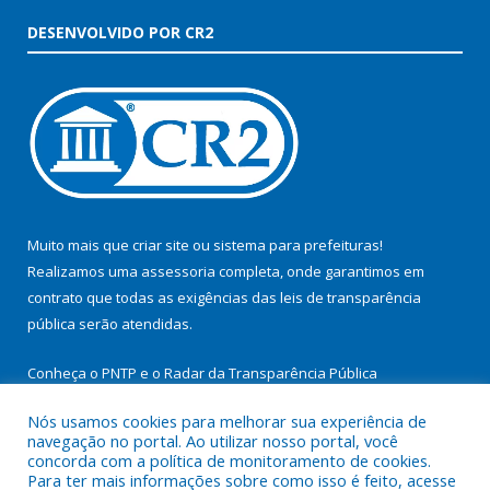
DESENVOLVIDO POR CR2
Muito mais que
criar site
ou
sistema para prefeituras
!
Realizamos uma
assessoria
completa, onde garantimos em
contrato que todas as exigências das
leis de transparência
pública
serão atendidas.
Conheça o
PNTP
e o
Radar da Transparência Pública
Nós usamos cookies para melhorar sua experiência de
navegação no portal. Ao utilizar nosso portal, você
concorda com a política de monitoramento de cookies.
Para ter mais informações sobre como isso é feito, acesse
Todos os direitos reservados a Prefeitura Municipal de