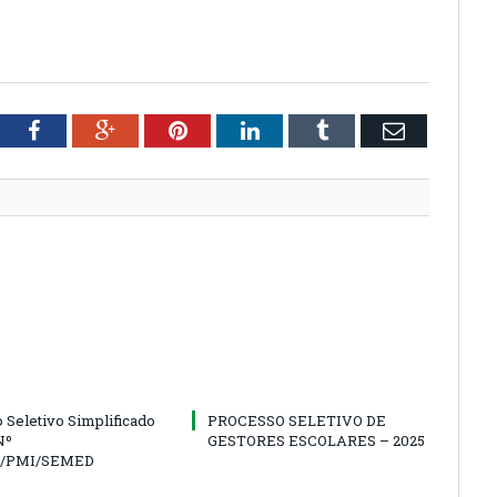
tter
Facebook
Google+
Pinterest
LinkedIn
Tumblr
Email
 Seletivo Simplificado
PROCESSO SELETIVO DE
Nº
GESTORES ESCOLARES – 2025
5/PMI/SEMED