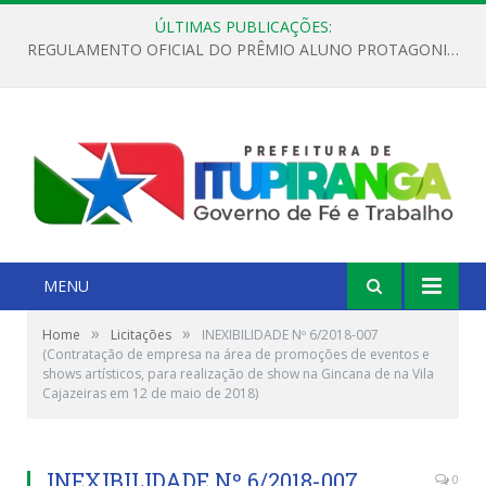
ÚLTIMAS PUBLICAÇÕES:
REGULAMENTO OFICIAL DO PRÊMIO ALUNO PROTAGONISTA – EDIÇÃO 2026
MENU
»
»
Home
Licitações
INEXIBILIDADE Nº 6/2018-007
(Contratação de empresa na área de promoções de eventos e
shows artísticos, para realização de show na Gincana de na Vila
Cajazeiras em 12 de maio de 2018)
INEXIBILIDADE Nº 6/2018-007
0