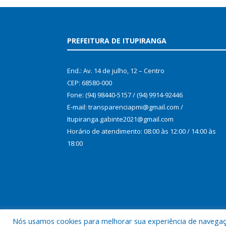
PREFEITURA DE ITUPIRANGA
End.: Av. 14 de julho, 12 – Centro
CEP: 68580-000
Fone: (94) 98440-5157 / (94) 9914-92446
E-mail: transparenciapmi@gmail.com /
Itupiranga.gabinte2021@gmail.com
Horário de atendimento: 08:00 às 12:00 / 14:00 às
18:00
Nós usamos cookies para melhorar sua experiência de navegação