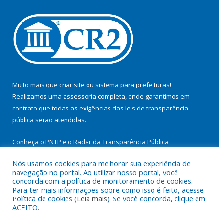
Muito mais que
criar site
ou
sistema para prefeituras
!
Realizamos uma
assessoria
completa, onde garantimos em
contrato que todas as exigências das
leis de transparência
pública
serão atendidas.
Conheça o
PNTP
e o
Radar da Transparência Pública
Nós usamos cookies para melhorar sua experiência de
navegação no portal. Ao utilizar nosso portal, você
concorda com a política de monitoramento de cookies.
Para ter mais informações sobre como isso é feito, acesse
Todos os direitos reservados a Prefeitura Municipal de
Política de cookies (
Leia mais
). Se você concorda, clique em
Itupiranga.
ACEITO.