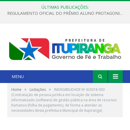
ÚLTIMAS PUBLICAÇÕES:
REGULAMENTO OFICIAL DO PRÊMIO ALUNO PROTAGONISTA – EDIÇÃO 2026
MENU
»
»
Home
Licitações
INEXIGIBILIDADE Nº 6/2018-003
(Contratação de pessoa jurídica em locação de sistema
informatizado (software) de gestão pública na área de recursos
humanos (folha de pagamento), de forma a atender as
necessidades desta prefeitura Municipal de Itupiranga)