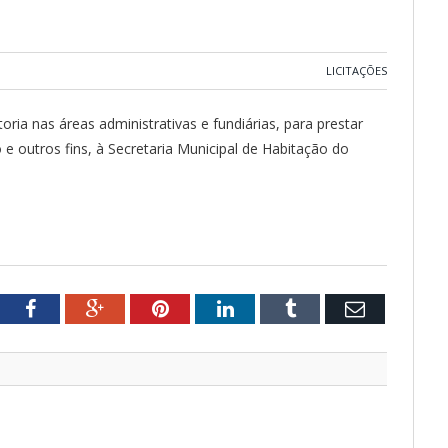
LICITAÇÕES
ria nas áreas administrativas e fundiárias, para prestar
 e outros fins, à Secretaria Municipal de Habitação do
tter
Facebook
Google+
Pinterest
LinkedIn
Tumblr
Email