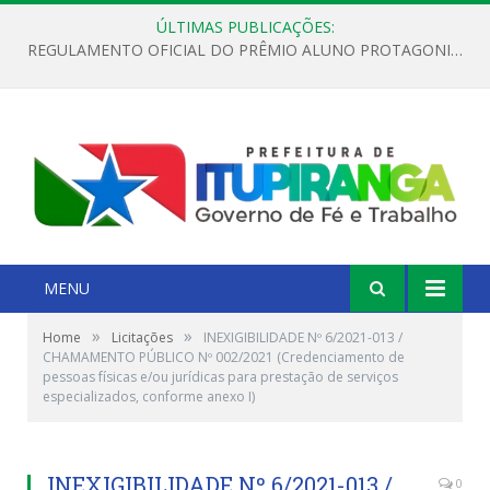
ÚLTIMAS PUBLICAÇÕES:
REGULAMENTO OFICIAL DO PRÊMIO ALUNO PROTAGONISTA – EDIÇÃO 2026
MENU
»
»
Home
Licitações
INEXIGIBILIDADE Nº 6/2021-013 /
CHAMAMENTO PÚBLICO Nº 002/2021 (Credenciamento de
pessoas físicas e/ou jurídicas para prestação de serviços
especializados, conforme anexo I)
INEXIGIBILIDADE Nº 6/2021-013 /
0