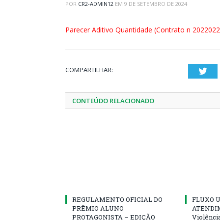
POR
CR2-ADMIN12
EM
9 DE SETEMBRO DE 2024
Parecer Aditivo Quantidade (Contrato n 2022022
COMPARTILHAR:
Twi
CONTEÚDO RELACIONADO
REGULAMENTO OFICIAL DO
FLUXO U
PRÊMIO ALUNO
ATENDIM
PROTAGONISTA – EDIÇÃO
Violênci