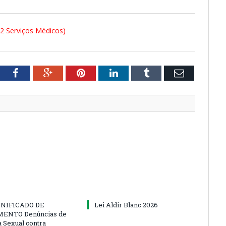
2 Serviços Médicos)
tter
Facebook
Google+
Pinterest
LinkedIn
Tumblr
Email
NIFICADO DE
Lei Aldir Blanc 2026
ENTO Denúncias de
a Sexual contra