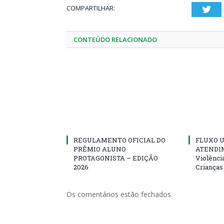
COMPARTILHAR:
Twi
CONTEÚDO RELACIONADO
REGULAMENTO OFICIAL DO
FLUXO U
PRÊMIO ALUNO
ATENDIM
PROTAGONISTA – EDIÇÃO
Violênci
2026
Crianças
Os comentários estão fechados.