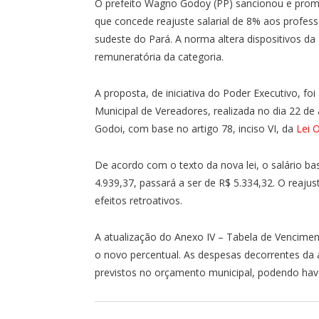
O prefeito Wagno Godoy (PP) sancionou e promu
que concede reajuste salarial de 8% aos profess
sudeste do Pará. A norma altera dispositivos da
remuneratória da categoria.
A proposta, de iniciativa do Poder Executivo, 
Municipal de Vereadores, realizada no dia 22 de a
Godoi, com base no artigo 78, inciso VI, da
Lei 
De acordo com o texto da nova lei, o salário ba
4.939,37, passará a ser de R$ 5.334,32. O reajus
efeitos retroativos.
A atualização do Anexo IV – Tabela de Vencime
o novo percentual. As despesas decorrentes da 
previstos no orçamento municipal, podendo hav