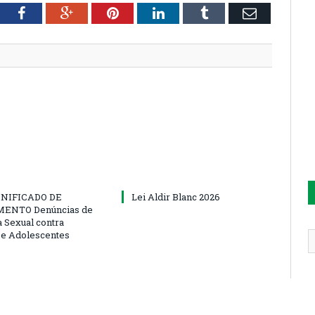
tter
Facebook
Google+
Pinterest
LinkedIn
Tumblr
Email
NIFICADO DE
Lei Aldir Blanc 2026
ENTO Denúncias de
a Sexual contra
 e Adolescentes