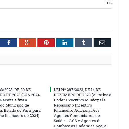
LEIS
tter
Facebook
Google+
Pinterest
LinkedIn
Tumblr
Email
83/2023, DE 20 DE
LEI Nº 287/2023, DE 14 DE
O DE 2023 (LOA 2024
DEZEMBRO DE 2023 (Autoriza o
Receita e fixa a
Poder Executivo Municipal a
do Município de
Repassar o Incentivo
a, Estado do Pará, para
Financeiro Adicional Aos
io financeiro de 2024)
Agentes Comunitários de
Saúde – ACS e Agentes de
Combate as Endemias Ace, e