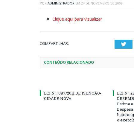
POR
ADMINISTRADOR
EM
24 DE NOVEMBRO DE 2009
Clique aqui para visualizar
COMPARTILHAR:
Twi
CONTEÚDO RELACIONADO
LEI Nº. 087/2011 DE ISENÇÃO-
LEI Nº 2
CIDADE NOVA
DEZEMBR
Estima a 
Despesa 
Itupirang
o exercíc