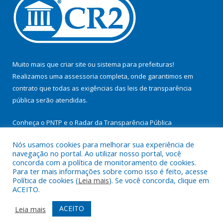
Muito mais que
criar site
ou
sistema para prefeituras
!
Realizamos uma
assessoria
completa, onde garantimos em
contrato que todas as exigências das
leis de transparência
pública
serão atendidas.
Conheça o
PNTP
e o
Radar da Transparência Pública
Nós usamos cookies para melhorar sua experiência de
navegação no portal. Ao utilizar nosso portal, você
concorda com a política de monitoramento de cookies.
Para ter mais informações sobre como isso é feito, acesse
Todos os direitos reservados a Prefeitura Municipal de
Política de cookies (
Leia mais
). Se você concorda, clique em
Itupiranga.
ACEITO.
Mapa do Site
Acessar Área Administrativa
ACEITO
Leia mais
Acessar Webmail