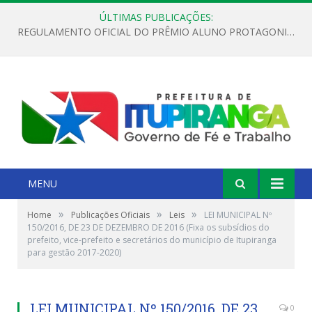
ÚLTIMAS PUBLICAÇÕES:
REGULAMENTO OFICIAL DO PRÊMIO ALUNO PROTAGONISTA – EDIÇÃO 2026
MENU
»
»
»
Home
Publicações Oficiais
Leis
LEI MUNICIPAL Nº
150/2016, DE 23 DE DEZEMBRO DE 2016 (Fixa os subsídios do
prefeito, vice-prefeito e secretários do município de Itupiranga
para gestão 2017-2020)
LEI MUNICIPAL Nº 150/2016, DE 23
0