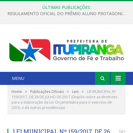
ÚLTIMAS PUBLICAÇÕES:
REGULAMENTO OFICIAL DO PRÊMIO ALUNO PROTAGONISTA – EDIÇÃO 2026
MENU
»
»
»
Home
Publicações Oficiais
Leis
LEI MUNICIPAL Nº
159/2017, DE 26 DE JULHO DE 2017 (Dispõe sobre as diretrizes
para a elaboração da Lei Orçamentária para o exercício de
2018, e dá outras providências)
LEI MUNICIPAL Nº 159/2017, DE 26
0