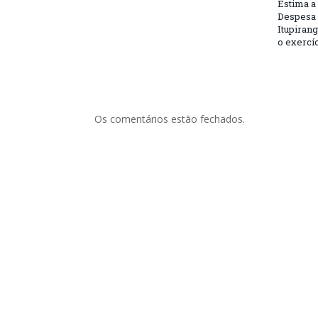
Estima a 
Despesa 
Itupirang
o exercíc
Os comentários estão fechados.