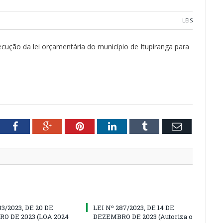
LEIS
ecução da lei orçamentária do município de Itupiranga para
tter
Facebook
Google+
Pinterest
LinkedIn
Tumblr
Email
83/2023, DE 20 DE
LEI Nº 287/2023, DE 14 DE
O DE 2023 (LOA 2024
DEZEMBRO DE 2023 (Autoriza o