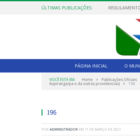
ÚLTIMAS PUBLICAÇÕES:
PÁGINA INICIAL
O MUNI
»
VOCÊ ESTÁ EM:
Home
Publicações Oficiais
»
Itupiranga/pa e da outras providencias)
196
196
POR
ADMINISTRADOR
EM
11 DE MARÇO DE 2021