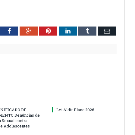
tter
Facebook
Google+
Pinterest
LinkedIn
Tumblr
Email
NIFICADO DE
Lei Aldir Blanc 2026
ENTO Denúncias de
a Sexual contra
 e Adolescentes