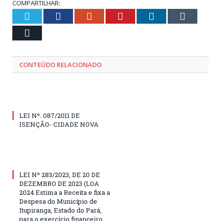
COMPARTILHAR:
Twitter
Facebook
Google+
Pinterest
LinkedIn
Tumblr
Email
CONTEÚDO RELACIONADO
LEI Nº. 087/2011 DE
ISENÇÃO- CIDADE NOVA
LEI Nº 283/2023, DE 20 DE
DEZEMBRO DE 2023 (LOA
2024 Estima a Receita e fixa a
Despesa do Município de
Itupiranga, Estado do Pará,
para o exercício financeiro