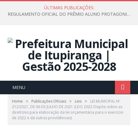
ÚLTIMAS PUBLICAÇÕES:
REGULAMENTO OFICIAL DO PRÊMIO ALUNO PROTAGONISTA – EDIÇÃO 2026
MENU
»
»
»
Home
Publicações Oficiais
Leis
LEI MUNICIPAL Nº
212/2021, DE 06 DE JULHO DE 2021 (LDO 2022 Dispõe sobre as
diretrizes para elaboração da lei orçamentária para o exercício
de 2022 e dá outras providências)