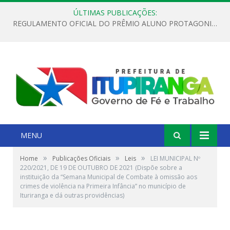
ÚLTIMAS PUBLICAÇÕES:
REGULAMENTO OFICIAL DO PRÊMIO ALUNO PROTAGONISTA – EDIÇÃO 2026
MENU
»
»
»
Home
Publicações Oficiais
Leis
LEI MUNICIPAL Nº
220/2021, DE 19 DE OUTUBRO DE 2021 (Dispõe sobre a
instituição da “Semana Municipal de Combate à omissão aos
crimes de violência na Primeira Infância” no município de
Ituriranga e dá outras providências)