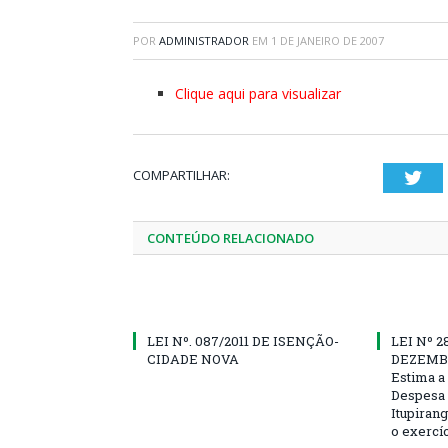
POR
ADMINISTRADOR
EM
1 DE JANEIRO DE 2007
Clique aqui para visualizar
COMPARTILHAR:
Twi
CONTEÚDO RELACIONADO
LEI Nº. 087/2011 DE ISENÇÃO-
LEI Nº 2
CIDADE NOVA
DEZEMBR
Estima a 
Despesa 
Itupirang
o exercíc