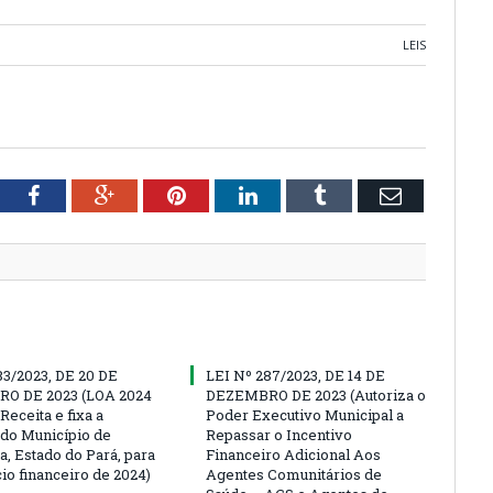
LEIS
tter
Facebook
Google+
Pinterest
LinkedIn
Tumblr
Email
83/2023, DE 20 DE
LEI Nº 287/2023, DE 14 DE
O DE 2023 (LOA 2024
DEZEMBRO DE 2023 (Autoriza o
Receita e fixa a
Poder Executivo Municipal a
do Município de
Repassar o Incentivo
a, Estado do Pará, para
Financeiro Adicional Aos
io financeiro de 2024)
Agentes Comunitários de