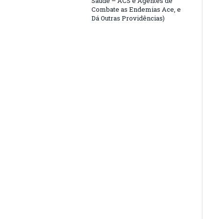
Saúde – ACS e Agentes de
Combate as Endemias Ace, e
Dá Outras Providências)