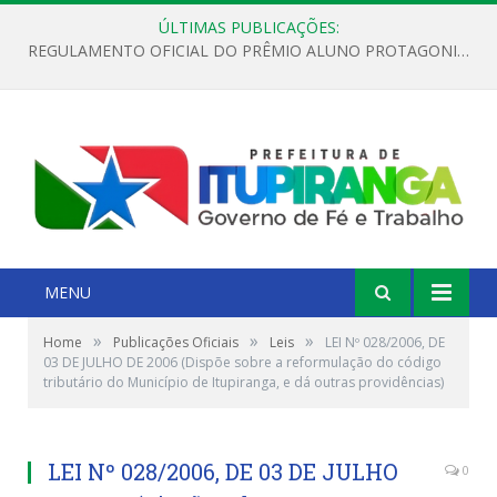
ÚLTIMAS PUBLICAÇÕES:
REGULAMENTO OFICIAL DO PRÊMIO ALUNO PROTAGONISTA – EDIÇÃO 2026
MENU
»
»
»
Home
Publicações Oficiais
Leis
LEI Nº 028/2006, DE
03 DE JULHO DE 2006 (Dispõe sobre a reformulação do código
tributário do Município de Itupiranga, e dá outras providências)
LEI Nº 028/2006, DE 03 DE JULHO
0