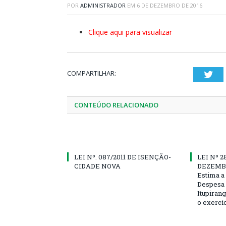
POR
ADMINISTRADOR
EM
6 DE DEZEMBRO DE 2016
Clique aqui para visualizar
COMPARTILHAR:
Twi
CONTEÚDO RELACIONADO
LEI Nº. 087/2011 DE ISENÇÃO-
LEI Nº 2
CIDADE NOVA
DEZEMBR
Estima a 
Despesa 
Itupirang
o exercíc