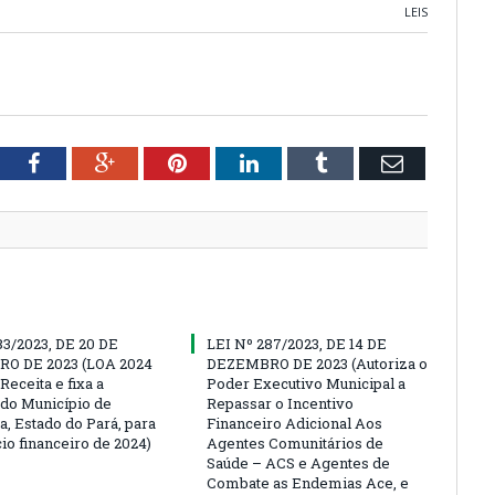
LEIS
tter
Facebook
Google+
Pinterest
LinkedIn
Tumblr
Email
83/2023, DE 20 DE
LEI Nº 287/2023, DE 14 DE
O DE 2023 (LOA 2024
DEZEMBRO DE 2023 (Autoriza o
Receita e fixa a
Poder Executivo Municipal a
do Município de
Repassar o Incentivo
a, Estado do Pará, para
Financeiro Adicional Aos
io financeiro de 2024)
Agentes Comunitários de
Saúde – ACS e Agentes de
Combate as Endemias Ace, e