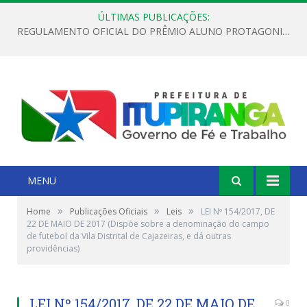
ÚLTIMAS PUBLICAÇÕES:
REGULAMENTO OFICIAL DO PRÊMIO ALUNO PROTAGONISTA – EDIÇÃO 2026
MENU
»
»
»
Home
Publicações Oficiais
Leis
LEI Nº 154/2017, DE
22 DE MAIO DE 2017 (Dispõe sobre a denominação do campo
de futebol da Vila Distrital de Cajazeiras, e dá outras
providências)
LEI Nº 154/2017, DE 22 DE MAIO DE
0