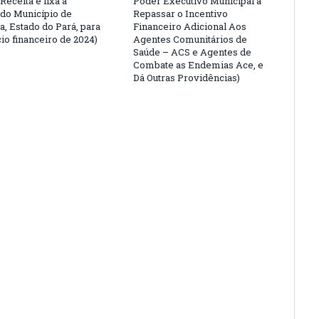
Receita e fixa a
Poder Executivo Municipal a
do Município de
Repassar o Incentivo
a, Estado do Pará, para
Financeiro Adicional Aos
io financeiro de 2024)
Agentes Comunitários de
Saúde – ACS e Agentes de
Combate as Endemias Ace, e
Dá Outras Providências)