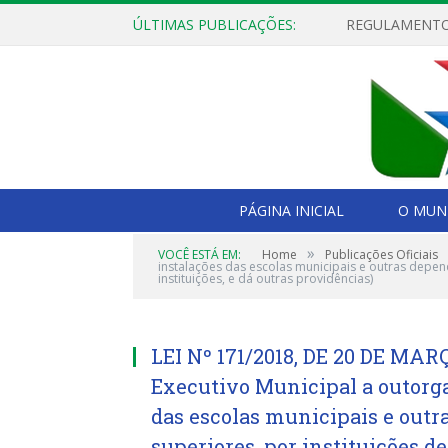
ÚLTIMAS PUBLICAÇÕES:
PÁGINA INICIAL
O MUNI
»
VOCÊ ESTÁ EM:
Home
Publicações Oficiais
instalações das escolas municipais e outras depen
instituições, e dá outras providências)
LEI Nº 171/2018, DE 20 DE MARÇ
Executivo Municipal a outorga
das escolas municipais e out
superiores, por instituições d