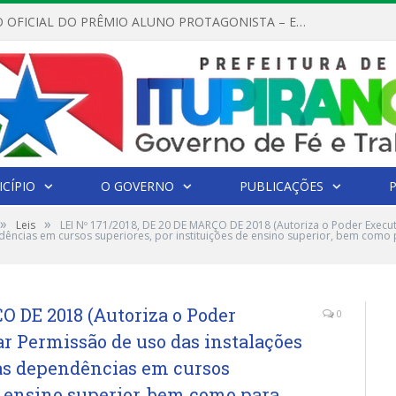
REGULAMENTO OFICIAL DO PRÊMIO ALUNO PROTAGONISTA – EDIÇÃO 2026
CÍPIO
O GOVERNO
PUBLICAÇÕES
»
»
Leis
LEI Nº 171/2018, DE 20 DE MARÇO DE 2018 (Autoriza o Poder Execu
dências em cursos superiores, por instituições de ensino superior, bem como
O DE 2018 (Autoriza o Poder
0
r Permissão de uso das instalações
ras dependências em cursos
e ensino superior, bem como para