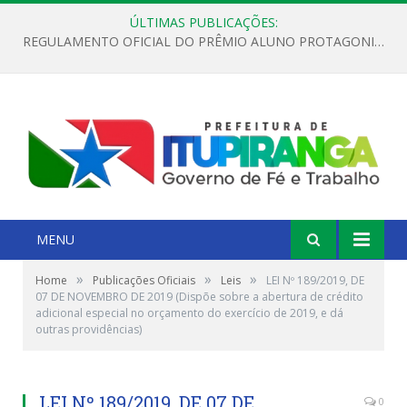
ÚLTIMAS PUBLICAÇÕES:
REGULAMENTO OFICIAL DO PRÊMIO ALUNO PROTAGONISTA – EDIÇÃO 2026
MENU
»
»
»
Home
Publicações Oficiais
Leis
LEI Nº 189/2019, DE
07 DE NOVEMBRO DE 2019 (Dispõe sobre a abertura de crédito
adicional especial no orçamento do exercício de 2019, e dá
outras providências)
LEI Nº 189/2019, DE 07 DE
0