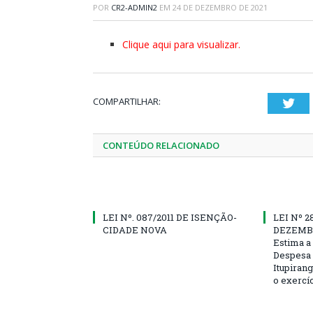
POR
CR2-ADMIN2
EM
24 DE DEZEMBRO DE 2021
Clique aqui para visualizar.
COMPARTILHAR:
Twi
CONTEÚDO RELACIONADO
LEI Nº. 087/2011 DE ISENÇÃO-
LEI Nº 2
CIDADE NOVA
DEZEMBR
Estima a 
Despesa 
Itupirang
o exercíc