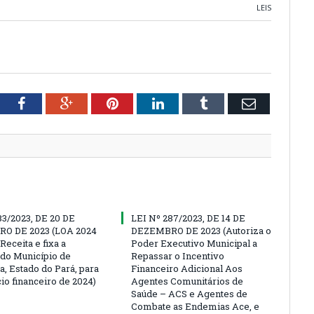
LEIS
tter
Facebook
Google+
Pinterest
LinkedIn
Tumblr
Email
83/2023, DE 20 DE
LEI Nº 287/2023, DE 14 DE
O DE 2023 (LOA 2024
DEZEMBRO DE 2023 (Autoriza o
Receita e fixa a
Poder Executivo Municipal a
do Município de
Repassar o Incentivo
a, Estado do Pará, para
Financeiro Adicional Aos
io financeiro de 2024)
Agentes Comunitários de
Saúde – ACS e Agentes de
Combate as Endemias Ace, e