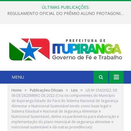
ÚLTIMAS PUBLICAÇÕES:
REGULAMENTO OFICIAL DO PRÊMIO ALUNO PROTAGONISTA – EDIÇÃO 2026
MENU
»
»
»
Home
Publicações Oficiais
Leis
LEI Nº 256/2022, DE
06 DE DEZEMBRO DE 2022 (Cria os componentes do Município
de Itupiranga Estado do Pará do Sistema Nacional de Segurança
Alimentar e Nutricional Sustentável tendo como base legal o
Sistema Estadual e Nacional de Segurança Alimentar e
Nutricional Sustentável, define os parâmetros para elaboração e
implementação do plano municipal de segurança alimentar e
nutricional sustentável e dá outras providências)