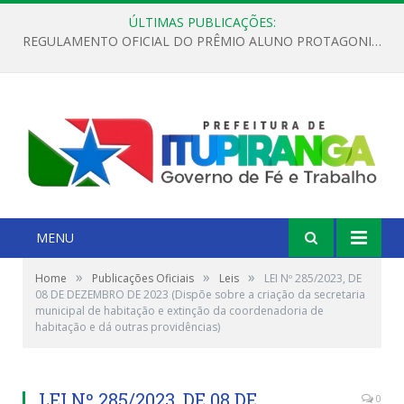
ÚLTIMAS PUBLICAÇÕES:
REGULAMENTO OFICIAL DO PRÊMIO ALUNO PROTAGONISTA – EDIÇÃO 2026
MENU
»
»
»
Home
Publicações Oficiais
Leis
LEI Nº 285/2023, DE
08 DE DEZEMBRO DE 2023 (Dispõe sobre a criação da secretaria
municipal de habitação e extinção da coordenadoria de
habitação e dá outras providências)
LEI Nº 285/2023, DE 08 DE
0