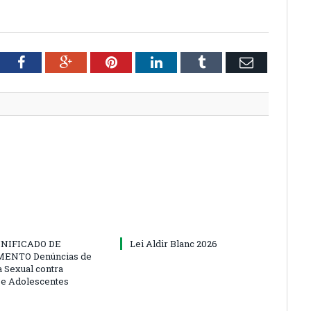
tter
Facebook
Google+
Pinterest
LinkedIn
Tumblr
Email
NIFICADO DE
Lei Aldir Blanc 2026
ENTO Denúncias de
a Sexual contra
 e Adolescentes