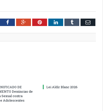
tter
Facebook
Google+
Pinterest
LinkedIn
Tumblr
Email
NIFICADO DE
Lei Aldir Blanc 2026
ENTO Denúncias de
a Sexual contra
 e Adolescentes