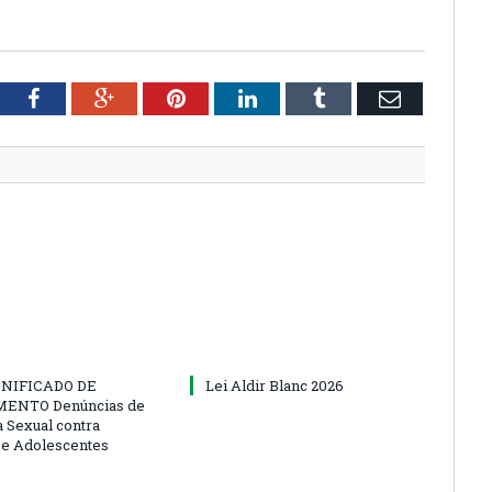
tter
Facebook
Google+
Pinterest
LinkedIn
Tumblr
Email
NIFICADO DE
Lei Aldir Blanc 2026
ENTO Denúncias de
a Sexual contra
 e Adolescentes