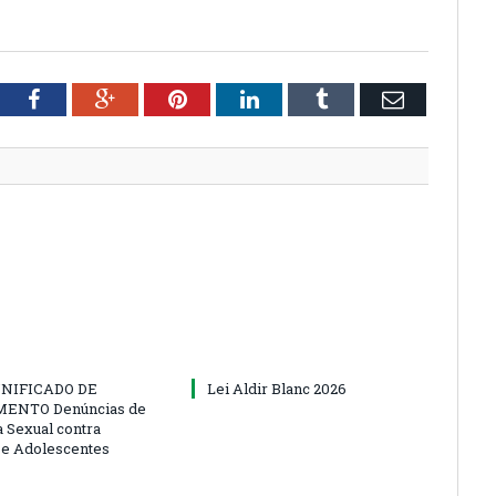
tter
Facebook
Google+
Pinterest
LinkedIn
Tumblr
Email
NIFICADO DE
Lei Aldir Blanc 2026
ENTO Denúncias de
a Sexual contra
 e Adolescentes