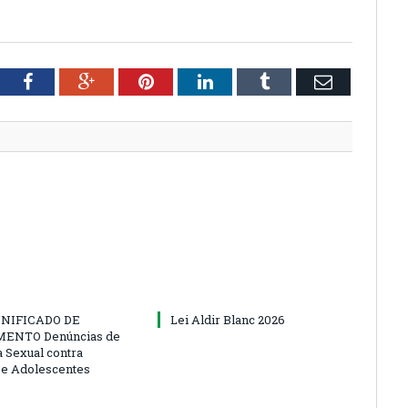
tter
Facebook
Google+
Pinterest
LinkedIn
Tumblr
Email
NIFICADO DE
Lei Aldir Blanc 2026
ENTO Denúncias de
a Sexual contra
 e Adolescentes