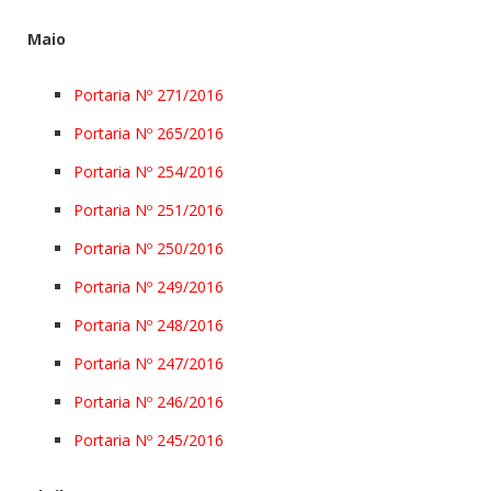
Maio
Portaria Nº 271/2016
Portaria Nº 265/2016
Portaria Nº 254/2016
Portaria Nº 251/2016
Portaria Nº 250/2016
Portaria Nº 249/2016
Portaria Nº 248/2016
Portaria Nº 247/2016
Portaria Nº 246/2016
Portaria Nº 245/2016