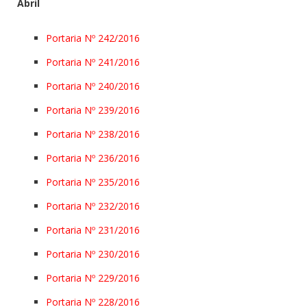
Abril
Portaria Nº 242/2016
Portaria Nº 241/2016
Portaria Nº 240/2016
Portaria Nº 239/2016
Portaria Nº 238/2016
Portaria Nº 236/2016
Portaria Nº 235/2016
Portaria Nº 232/2016
Portaria Nº 231/2016
Portaria Nº 230/2016
Portaria Nº 229/2016
Portaria Nº 228/2016