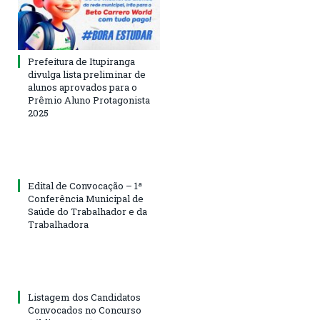
Prefeitura de Itupiranga
divulga lista preliminar de
alunos aprovados para o
Prêmio Aluno Protagonista
2025
Edital de Convocação – 1ª
Conferência Municipal de
Saúde do Trabalhador e da
Trabalhadora
Listagem dos Candidatos
Convocados no Concurso