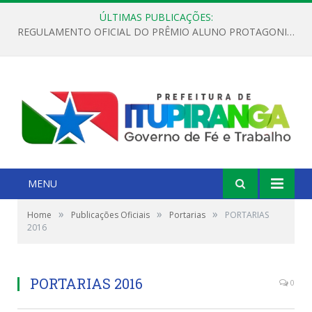
ÚLTIMAS PUBLICAÇÕES:
REGULAMENTO OFICIAL DO PRÊMIO ALUNO PROTAGONISTA – EDIÇÃO 2026
MENU
»
»
»
Home
Publicações Oficiais
Portarias
PORTARIAS
2016
PORTARIAS 2016
0