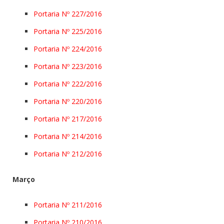
Portaria Nº 227/2016
Portaria Nº 225/2016
Portaria Nº 224/2016
Portaria Nº 223/2016
Portaria Nº 222/2016
Portaria Nº 220/2016
Portaria Nº 217/2016
Portaria Nº 214/2016
Portaria Nº 212/2016
Março
Portaria Nº 211/2016
Portaria Nº 210/2016