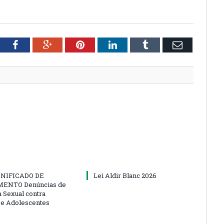
tter
Facebook
Google+
Pinterest
LinkedIn
Tumblr
Email
NIFICADO DE
Lei Aldir Blanc 2026
ENTO Denúncias de
a Sexual contra
 e Adolescentes