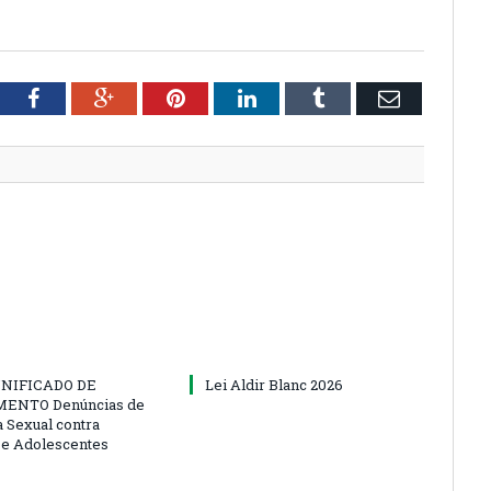
tter
Facebook
Google+
Pinterest
LinkedIn
Tumblr
Email
NIFICADO DE
Lei Aldir Blanc 2026
ENTO Denúncias de
a Sexual contra
 e Adolescentes