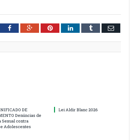
tter
Facebook
Google+
Pinterest
LinkedIn
Tumblr
Email
NIFICADO DE
Lei Aldir Blanc 2026
ENTO Denúncias de
a Sexual contra
 e Adolescentes