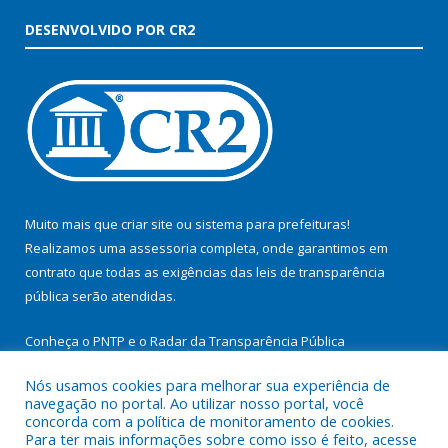
DESENVOLVIDO POR CR2
Muito mais que
criar site
ou
sistema para prefeituras
!
Realizamos uma
assessoria
completa, onde garantimos em
contrato que todas as exigências das
leis de transparência
pública
serão atendidas.
Conheça o
PNTP
e o
Radar da Transparência Pública
Nós usamos cookies para melhorar sua experiência de
navegação no portal. Ao utilizar nosso portal, você
concorda com a política de monitoramento de cookies.
Para ter mais informações sobre como isso é feito, acesse
Todos os direitos reservados a Prefeitura Municipal de