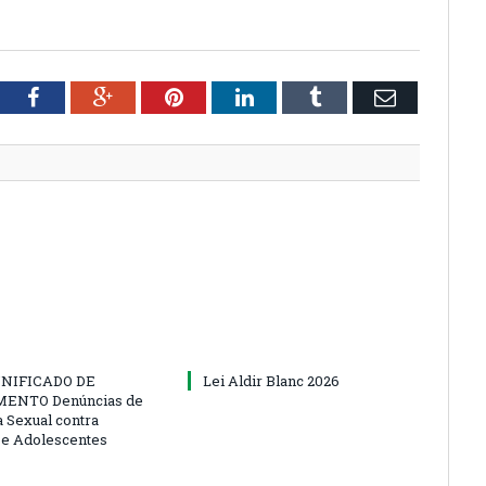
tter
Facebook
Google+
Pinterest
LinkedIn
Tumblr
Email
NIFICADO DE
Lei Aldir Blanc 2026
ENTO Denúncias de
a Sexual contra
 e Adolescentes