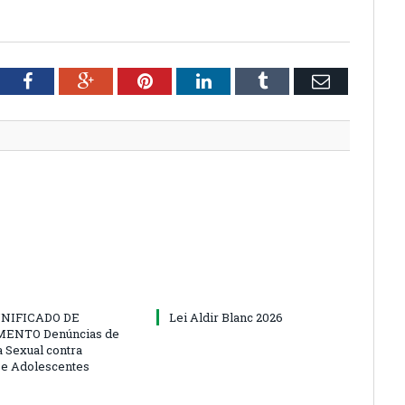
tter
Facebook
Google+
Pinterest
LinkedIn
Tumblr
Email
NIFICADO DE
Lei Aldir Blanc 2026
ENTO Denúncias de
a Sexual contra
 e Adolescentes